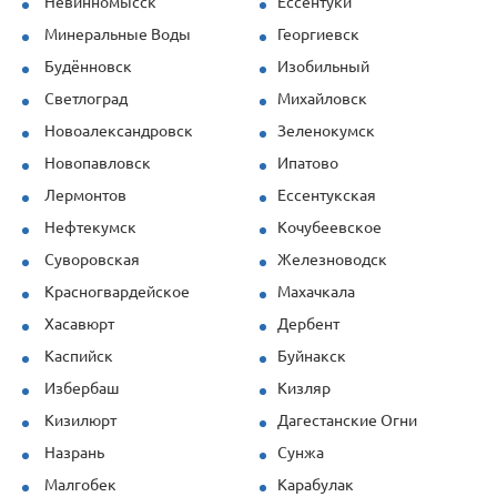
Невинномысск
Ессентуки
Минеральные Воды
Георгиевск
Будённовск
Изобильный
Светлоград
Михайловск
Новоалександровск
Зеленокумск
Новопавловск
Ипатово
Лермонтов
Ессентукская
Нефтекумск
Кочубеевское
Суворовская
Железноводск
Красногвардейское
Махачкала
Хасавюрт
Дербент
Каспийск
Буйнакск
Избербаш
Кизляр
Кизилюрт
Дагестанские Огни
Назрань
Сунжа
Малгобек
Карабулак