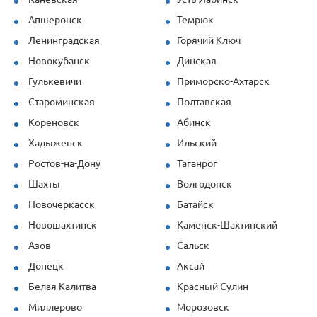
Апшеронск
Темрюк
Ленинградская
Горячий Ключ
Новокубанск
Динская
Гулькевичи
Приморско-Ахтарск
Староминская
Полтавская
Кореновск
Абинск
Хадыженск
Ильский
Ростов-на-Дону
Таганрог
Шахты
Волгодонск
Новочеркасск
Батайск
Новошахтинск
Каменск-Шахтинский
Азов
Сальск
Донецк
Аксай
Белая Калитва
Красный Сулин
Миллерово
Морозовск