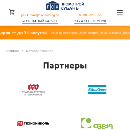
psk-kuban@psk-holding.ru
8-800-302-35-59
БЕСПЛАТНЫЙ РАСЧЕТ
ЗАКАЗАТЬ ЗВОНОК
о 31 августа
🔥 Ак
(Выезд механика, диагностика, замена масла, фильтра)
Главная
/
Каталог товаров
Партнеры