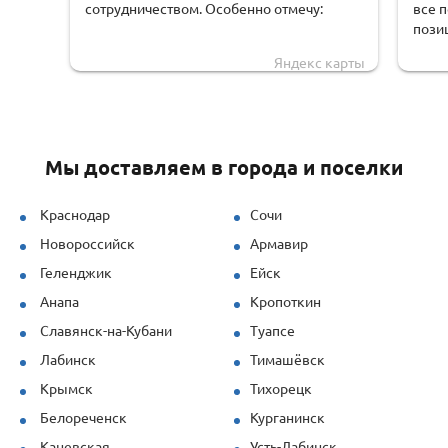
сотрудничеством. Особенно отмечу:
все 
пози
оперативную обработку заявки;
чем 
Яндекс карты
доста
чёткую логистику и соблюдение сроков
обору
доставки;
удоб
грамотную техническую поддержку —
Мы доставляем в города и поселки
специалисты быстро рассчитывали
нагрузки и предлагали решения под
наши задачи.
Краснодар
Сочи
Новороссийск
Армавир
Продукция (опалубка перекрытий и
стеновая) показала себя отлично даже
Геленджик
Ейск
при повышенных нагрузках. Спасибо за
Анапа
Кропоткин
профессионализм!
Славянск-на-Кубани
Туапсе
Лабинск
Тимашёвск
Крымск
Тихорецк
Белореченск
Курганинск
Каневская
Усть-Лабинск