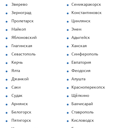
Зверево
Семикаракорск
Зерноград
Константиновск
Пролетарск
Цимлянск
Майкоп
Энем
Яблоновский
Адыгейск
Гиагинская
Ханская
Севастополь
Симферополь
Керчь
Евпатория
Ялта
Феодосия
Джанкой
Алушта
Саки
Красноперекопск
Судак
Щёлкино
Армянск
Бахчисарай
Белогорск
Ставрополь
Пятигорск
Кисловодск