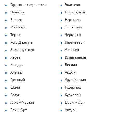
Орджоникидзевская
Экажево
Нальчик
Прохладный
Баксан
Нарткала
Майский
Тырныауз
Терек
Черкесск
Усть-Джегута
Карачаевск
Зеленчукская
Учкекен
Хабез
Владикавказ
Моздок
Беслан
Алагир
Ардон
Грозный
Урус-Мартан
Шали
Гудермес
Аргун
Курчалой
Ачхой-Мартан
Цоцин-Юрт
Бачи-Юрт
Автуры