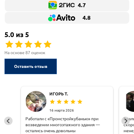
4.7
4.8
5.0 из 5
На основе 87 оценок
Оставить отзыв
ИГОРЬ Т.
16 марта 2026
Работали с «Промстройкубанью» при
Брал
возведении многоэтажного здания —
скор
остались очень довольны
мене