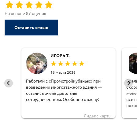
На основе 87 оценок
Оставить отзыв
ИГОРЬ Т.
16 марта 2026
Работали с «Промстройкубанью» при
Брал
возведении многоэтажного здания —
скор
остались очень довольны
мене
сотрудничеством. Особенно отмечу:
все 
пози
оперативную обработку заявки;
чем 
Яндекс карты
доста
чёткую логистику и соблюдение сроков
обору
доставки;
удоб