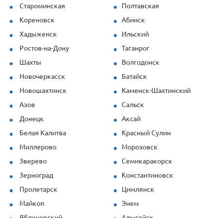
Староминская
Полтавская
Кореновск
Абинск
Хадыженск
Ильский
Ростов-на-Дону
Таганрог
Шахты
Волгодонск
Новочеркасск
Батайск
Новошахтинск
Каменск-Шахтинский
Азов
Сальск
Донецк
Аксай
Белая Калитва
Красный Сулин
Миллерово
Морозовск
Зверево
Семикаракорск
Зерноград
Константиновск
Пролетарск
Цимлянск
Майкоп
Энем
Яблоновский
Адыгейск