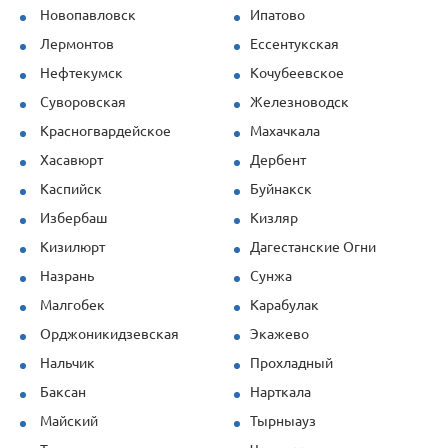
Новопавловск
Ипатово
Лермонтов
Ессентукская
Нефтекумск
Кочубеевское
Суворовская
Железноводск
Красногвардейское
Махачкала
Хасавюрт
Дербент
Каспийск
Буйнакск
Избербаш
Кизляр
Кизилюрт
Дагестанские Огни
Назрань
Сунжа
Малгобек
Карабулак
Орджоникидзевская
Экажево
Нальчик
Прохладный
Баксан
Нарткала
Майский
Тырныауз