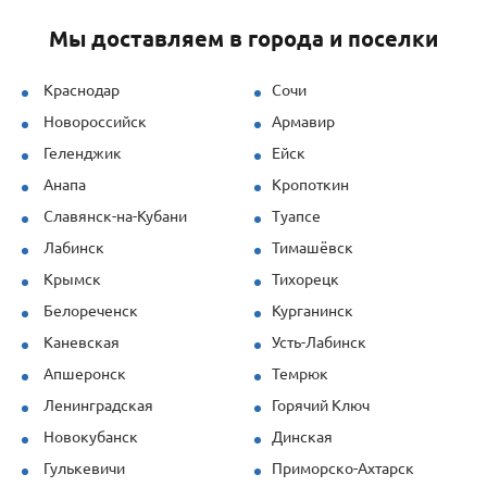
грамотную техническую поддержку —
Мы доставляем в города и поселки
специалисты быстро рассчитывали
нагрузки и предлагали решения под
наши задачи.
Краснодар
Сочи
Новороссийск
Армавир
Продукция (опалубка перекрытий и
стеновая) показала себя отлично даже
Геленджик
Ейск
при повышенных нагрузках. Спасибо за
Анапа
Кропоткин
профессионализм!
Славянск-на-Кубани
Туапсе
Лабинск
Тимашёвск
Крымск
Тихорецк
Белореченск
Курганинск
Каневская
Усть-Лабинск
Апшеронск
Темрюк
Ленинградская
Горячий Ключ
Новокубанск
Динская
Гулькевичи
Приморско-Ахтарск