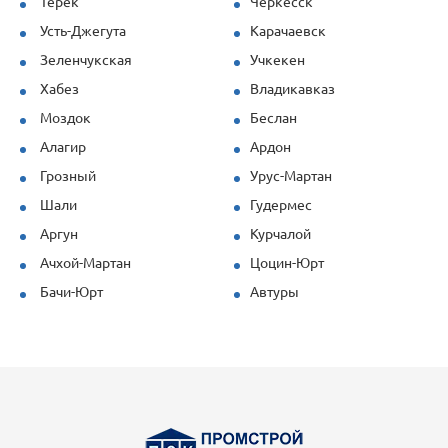
Терек
Черкесск
Усть-Джегута
Карачаевск
Зеленчукская
Учкекен
Хабез
Владикавказ
Моздок
Беслан
Алагир
Ардон
Грозный
Урус-Мартан
Шали
Гудермес
Аргун
Курчалой
Ачхой-Мартан
Цоцин-Юрт
Бачи-Юрт
Автуры