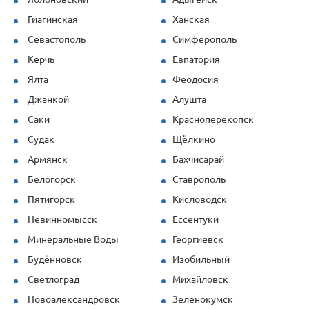
Гиагинская
Ханская
Севастополь
Симферополь
Керчь
Евпатория
Ялта
Феодосия
Джанкой
Алушта
Саки
Красноперекопск
Судак
Щёлкино
Армянск
Бахчисарай
Белогорск
Ставрополь
Пятигорск
Кисловодск
Невинномысск
Ессентуки
Минеральные Воды
Георгиевск
Будённовск
Изобильный
Светлоград
Михайловск
Новоалександровск
Зеленокумск